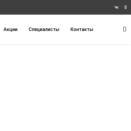
Акции
Специалисты
Контакты
вы найдете полный спектр
х услуг, уникальное высокотехнологичное
ое оборудование, врачей-косметологов с
им образованием из г.Екатеринбурга и
етистов с медицинским образованием и
ы гарантируем вам качество и