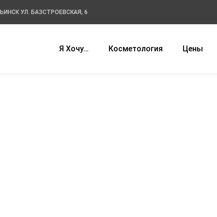
РЬИНСК УЛ. БАЗСТРОЕВСКАЯ, 6
Я Хочу…
Косметология
Цены
В нашей клинике 
гии,
косметологически
сертифицированн
а,
высшим медицинск
косметологов-эст
аты и
стажем работы! М