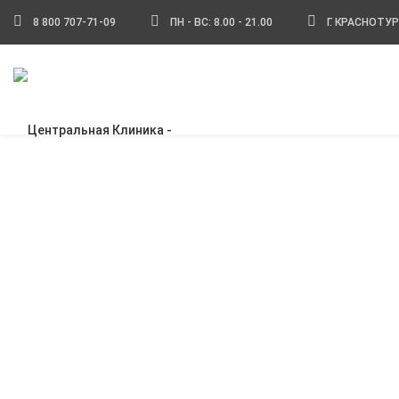
8 800 707-71-09
ПН - ВС: 8.00 - 21.00
Г. КРАСНОТУ
Главная
»
Косметология
Современные техноло
инновационная техник
лицензионные препар