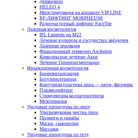
Дермадроп
HELEO 4
Миостимуляция на аппарате VIP LINE
RF-ЛИФТИНГ MORPHEUS8
Радиочастотный лифтинг FaceTite
Лазерная косметология
IPL Lumenis на M22
Лечение купероза и сосудистых звёздочек
Лазерная эпиляция
Фракционный термолиз Asclepion
Комплексное лечение Акне
Лечение Гиперпигментации
Инъекционная косметология
Биоревитализация
Ботулинотерапия
Контурная пластика лица — нити, филлеры
Плазмолифтинг
Стимуляторы коллагеногенеза
Мезотерапия
Уходовые процедуры по лицу
Ультразвуковая чистка лица
Пилинги и скрабы
Маски, сыворотки
Массажи
Уходовые процедуры по телу