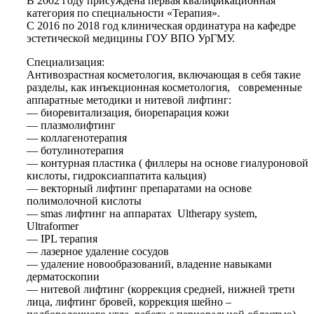
В 2002 году присуждена первая квалификационная
категория по специальности «Терапия».
С 2016 по 2018 год клиническая ординатура на кафедре
эстетической медицины ГОУ ВПО УрГМУ.
Специализация:
Антивозрастная косметология, включающая в себя такие
разделы, как инъекционная косметология, современные
аппаратные методики и нитевой лифтинг:
— биоревитализация, биорепарация кожи
— плазмолифтинг
— коллагенотерапия
— ботулинотерапия
— контурная пластика ( филлеры на основе гиалуроновой
кислоты, гидроксиаппатита кальция)
— векторный лифтинг препаратами на основе
полимолочной кислоты
— smas лифтинг на аппаратах Ultherapy system,
Ultraformer
— IPL терапия
— лазерное удаление сосудов
— удаление новообразований, владение навыками
дерматоскопии
— нитевой лифтинг (коррекция средней, нижней трети
лица, лифтинг бровей, коррекция шейно –