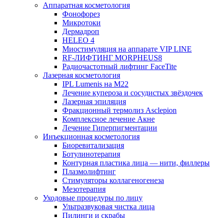
Аппаратная косметология
Фонофорез
Микротоки
Дермадроп
HELEO 4
Миостимуляция на аппарате VIP LINE
RF-ЛИФТИНГ MORPHEUS8
Радиочастотный лифтинг FaceTite
Лазерная косметология
IPL Lumenis на M22
Лечение купероза и сосудистых звёздочек
Лазерная эпиляция
Фракционный термолиз Asclepion
Комплексное лечение Акне
Лечение Гиперпигментации
Инъекционная косметология
Биоревитализация
Ботулинотерапия
Контурная пластика лица — нити, филлеры
Плазмолифтинг
Стимуляторы коллагеногенеза
Мезотерапия
Уходовые процедуры по лицу
Ультразвуковая чистка лица
Пилинги и скрабы